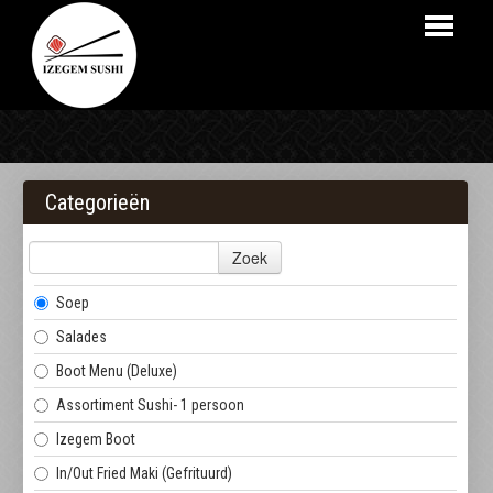
HOME
BESTELLEN
Categorieën
MENU
Zoek
LOGIN
Soep
CONTACT
Salades
Boot Menu (Deluxe)
Assortiment Sushi- 1 persoon
Izegem Boot
In/Out Fried Maki (Gefrituurd)