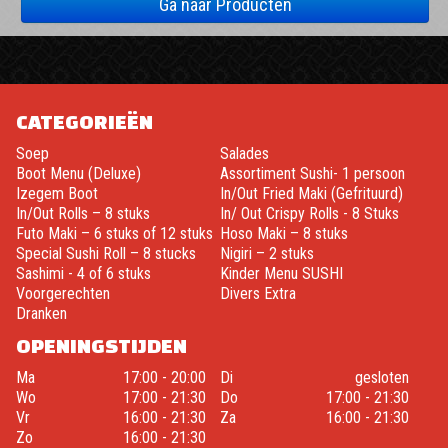
Ga naar Producten
CATEGORIEËN
Soep
Salades
Boot Menu (Deluxe)
Assortiment Sushi- 1 persoon
Izegem Boot
In/Out Fried Maki (Gefrituurd)
In/Out Rolls – 8 stuks
In/ Out Crispy Rolls - 8 Stuks
Futo Maki – 6 stuks of 12 stuks
Hoso Maki – 8 stuks
Special Sushi Roll – 8 stucks
Nigiri – 2 stuks
Sashimi - 4 of 6 stuks
Kinder Menu SUSHI
Voorgerechten
Divers Extra
Dranken
OPENINGSTIJDEN
Ma
17:00 - 20:00
Di
gesloten
Wo
17:00 - 21:30
Do
17:00 - 21:30
Vr
16:00 - 21:30
Za
16:00 - 21:30
Zo
16:00 - 21:30