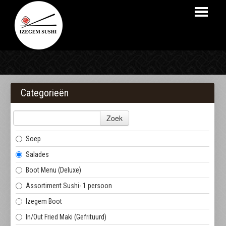
HOME
BESTELLEN
Categorieën
MENU
Zoek
LOGIN
Soep
CONTACT
Salades
Boot Menu (Deluxe)
Assortiment Sushi- 1 persoon
Izegem Boot
In/Out Fried Maki (Gefrituurd)