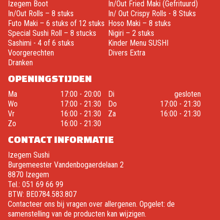
Izegem Boot
In/Out Fried Maki (Gefrituurd)
In/Out Rolls – 8 stuks
In/ Out Crispy Rolls - 8 Stuks
Futo Maki – 6 stuks of 12 stuks
Hoso Maki – 8 stuks
Special Sushi Roll – 8 stucks
Nigiri – 2 stuks
Sashimi - 4 of 6 stuks
Kinder Menu SUSHI
Voorgerechten
Divers Extra
Dranken
OPENINGSTIJDEN
Ma
17:00 - 20:00
Di
gesloten
Wo
17:00 - 21:30
Do
17:00 - 21:30
Vr
16:00 - 21:30
Za
16:00 - 21:30
Zo
16:00 - 21:30
CONTACT INFORMATIE
Izegem Sushi
Burgemeester Vandenbogaerdelaan 2
8870 Izegem
Tel.:
051 69 66 99
BTW:
BE0784.583.807
Contacteer ons bij vragen over allergenen. Opgelet: de
samenstelling van de producten kan wijzigen.